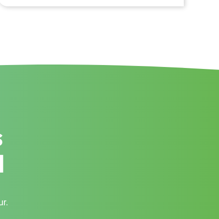
s
l
ur.