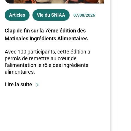
Articles
Vie du SNIAA
A
07/08/2026
Clap de fin sur la 7ème édition des
Re
Matinales Ingrédients Alimentaires
Re
mo
Avec 100 participants, cette édition a
en
permis de remettre au cœur de
d’
l’alimentation le rôle des ingrédients
en
alimentaires.
Lir
Lire la suite