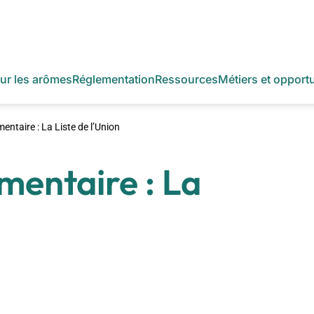
sur les arômes
Réglementation
Ressources
Métiers et opport
ntaire : La Liste de l’Union
entaire : La