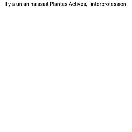
Il y a un an naissait Plantes Actives, l’interprofession
des plantes à parfum, aromatiques et médicinales.
Lire la suite
Articles – Engagements – Vie du SNIAA
18/12/2025
Retour sur le Fi Europe 2025
Une première participation réussie pour le SNIAA et